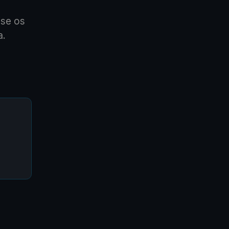
ise os
a.